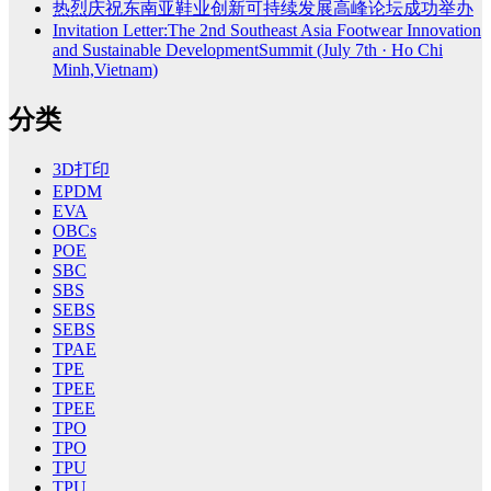
热烈庆祝东南亚鞋业创新可持续发展高峰论坛成功举办
Invitation Letter:The 2nd Southeast Asia Footwear Innovation
and Sustainable DevelopmentSummit (July 7th · Ho Chi
Minh,Vietnam)
分类
3D打印
EPDM
EVA
OBCs
POE
SBC
SBS
SEBS
SEBS
TPAE
TPE
TPEE
TPEE
TPO
TPO
TPU
TPU