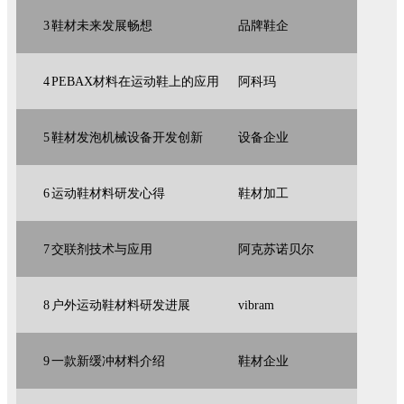
3
鞋材未来发展畅想
品牌鞋企
4
PEBAX材料在运动鞋上的应用
阿科玛
5
鞋材发泡机械设备开发创新
设备企业
6
运动鞋材料研发心得
鞋材加工
7
交联剂技术与应用
阿克苏诺贝尔
8
户外运动鞋材料研发进展
vibram
9
一款新缓冲材料介绍
鞋材企业