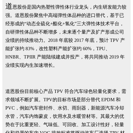
道
恩股份是国内热塑性弹性体行业龙头，内生研发能力较
强。道恩股份聚焦中高端弹性体品种的进口替代，基于已
经形成的“动态全硫化+酯化+氢化”三大弹性体技术平台，
自研弹性体品种不断增多，未来逐个量产及扩产形成公司
业绩的持续推动力。2018 年底较 2017 年底，预计 TPV 产
能扩张约 83%，改性塑料产能扩张约 60%，TPU、
HNBR、TPIIR 产能陆续建成并投产，将共同推动 2019 年
业绩实现内生加速增长。
道恩股份目前核心产品 TPV 符合汽车绿色轻量化要求，需
求领域不断扩展。TPV的目标市场是部分替代 EPDM 和
PVC，例如汽车密封件、水切、雨刮器，新能源汽车冷却
水管，汽车内饰蒙皮，饮用水及水暖管材等。其最大的优
势在于比重更轻、气味低、可回收、加工设计性好，轻量
化和趋严的车内 VOC 排放标准将驱动汽车厂选择 TPV 材