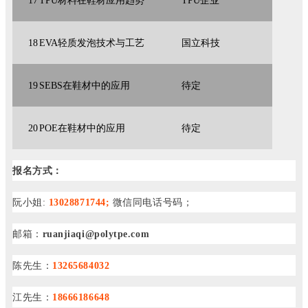
17
TPU材料在鞋材应用趋势
TPU企业
18
EVA轻质发泡技术与工艺
国立科技
19
SEBS在鞋材中的应用
待定
20
POE在鞋材中的应用
待定
报名方式：
阮小姐:
13028871744;
微信同电话号码；
邮箱：
ruanjiaqi@polytpe.com
陈先生：
13265684032
江先生：
18666186648