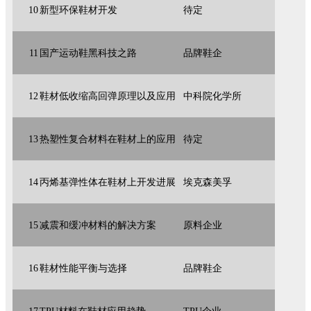
10
新型环保鞋材开发
待定
11
国产运动鞋黑科技之路
品牌鞋企
12
鞋材低收缩高回弹原理以及应用
中科院化学所
13
热塑性复合材料在鞋材上的应用
待定
14
丙烯基弹性体在鞋材上开发进展
埃克森美孚
15
减震和缓冲材料的解决方案
原料企业
16
鞋材性能平衡与选择
品牌鞋企