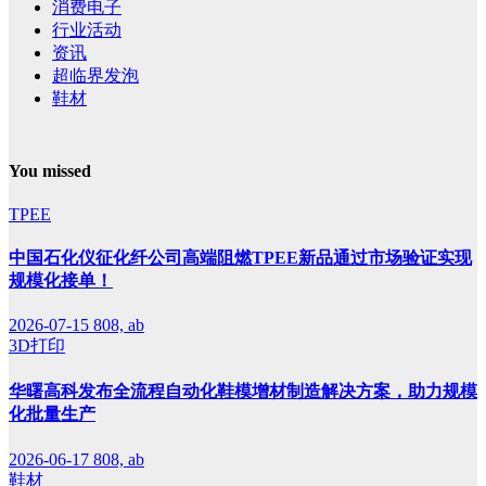
消费电子
行业活动
资讯
超临界发泡
鞋材
You missed
TPEE
中国石化仪征化纤公司高端阻燃TPEE新品通过市场验证实现
规模化接单！
2026-07-15
808, ab
3D打印
华曙高科发布全流程自动化鞋模增材制造解决方案，助力规模
化批量生产
2026-06-17
808, ab
鞋材