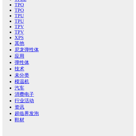
TPO
TPO
TPU
TPU
TPV
TPV
XPS
其他
尼龙弹性体
应用
弹性体
技术
未分类
模温机
汽车
消费电子
行业活动
资讯
超临界发泡
鞋材