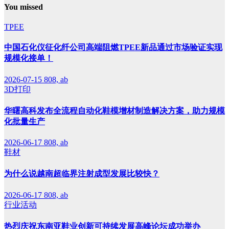
You missed
TPEE
中国石化仪征化纤公司高端阻燃TPEE新品通过市场验证实现
规模化接单！
2026-07-15
808, ab
3D打印
华曙高科发布全流程自动化鞋模增材制造解决方案，助力规模
化批量生产
2026-06-17
808, ab
鞋材
为什么说越南超临界注射成型发展比较快？
2026-06-17
808, ab
行业活动
热烈庆祝东南亚鞋业创新可持续发展高峰论坛成功举办