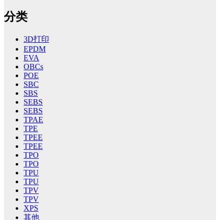
分类
3D打印
EPDM
EVA
OBCs
POE
SBC
SBS
SEBS
SEBS
TPAE
TPE
TPEE
TPEE
TPO
TPO
TPU
TPU
TPV
TPV
XPS
其他