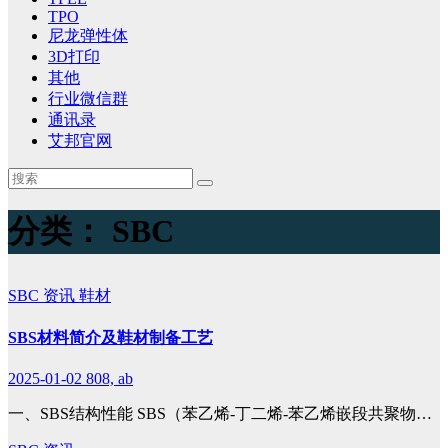
TPO
尼龙弹性体
3D打印
其他
行业微信群
通讯录
艾邦官网
分类：
SBC
SBC
资讯
鞋材
SBS材料简介及鞋材制备工艺
2025-01-02
808, ab
一、SBS结构性能 SBS（苯乙烯-丁二烯-苯乙烯嵌段共聚物…