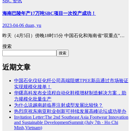
SBC
资讯
海南巴陵年产17万吨SBC项目一次投产成功！
2023-04-06
duan, yu
昨天（4月5日）傍晚18时15分 中国石化和海南省“双重点”…
搜索
搜索
近期文章
中国石化仪征化纤公司高端阻燃TPEE新品通过市场验证
实现规模化接单！
华曙高科发布全流程自动化鞋模增材制造解决方案，助
力规模化批量生产
为什么说越南超临界注射成型发展比较快？
热烈庆祝东南亚鞋业创新可持续发展高峰论坛成功举办
Invitation Letter:The 2nd Southeast Asia Footwear Innovation
and Sustainable DevelopmentSummit (July 7th · Ho Chi
Minh,Vietnam)