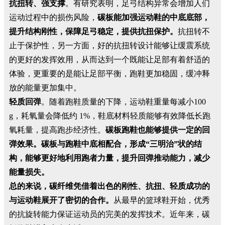
抗扭转、强支撑
。有研究表明，足弓结构异常会增加人们
运动过程中的损伤风险，
碳板能加强运动鞋的中底底部，
提升结构刚性，保障足弓稳定，提供抗扭保护。
抗扭转不
止于保护性，另一方面，好的抗扭转设计能够让缓震系统
的更好的发挥效用，从而达到一个既能让足部有着舒适的
体验，更重要的是能让足部平衡，跑鞋更加稳固，缓冲释
放的能量更加集中。
轻质回弹
。随着跑鞋质量的下降，运动鞋重量每减小100
g，耗氧量会降低约 1%，鞋底材料轻质能够有效降低长跑
氧耗量，提高跑步经济性。
碳板跑鞋也能够提供一定的回
弹效果。碳板与跑鞋中底相配合，形成“三明治”状的结
构，能够更好地利用跑者力量，提升回弹推动能力，减少
能量损失。
总的来说，碳纤维凭借着出色的刚性、抗扭、轻质成功的
与运动鞋展开了密切的合作。
从最早的篮球鞋开始，优秀
的抗旋转能力保证运动员的完美的发挥技术。近年来，碳