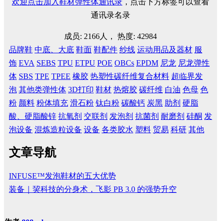
欢迎点击加入鞋材弹性体通讯录
，点击下方标签可以查看
通讯录名录
成员: 2166人， 热度: 42984
品牌鞋
中底、大底
鞋面
鞋配件
纱线
运动用品及器材
服
饰
EVA
SEBS
TPU
ETPU
POE
OBCs
EPDM
尼龙
尼龙弹性
体
SBS
TPE
TPEE
橡胶
热塑性碳纤维复合材料
超临界发
泡
其他类弹性体
3D打印
鞋材
热熔胶
碳纤维
白油
色母
色
粉
颜料
粉体填充
滑石粉
钛白粉
碳酸钙
炭黑
助剂
硬脂
酸、硬脂酸锌
抗氧剂
交联剂
发泡剂
抗菌剂
耐磨剂
硅酮
发
泡设备
混炼造粒设备
设备
各类胶水
塑料
贸易
科研
其他
文章导航
INFUSE™发泡鞋材的五大优势
装备｜巭科技的分身术，飞影 PB 3.0 的强势升空