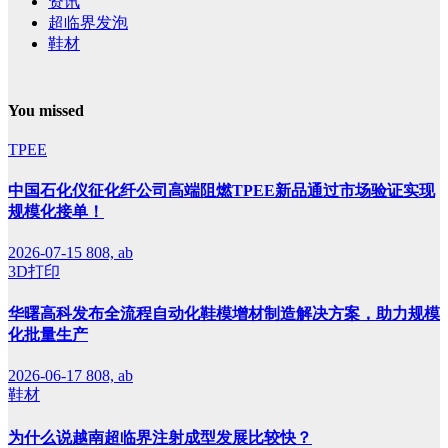
资讯
超临界发泡
鞋材
You missed
TPEE
中国石化仪征化纤公司高端阻燃TPEE新品通过市场验证实现
规模化接单！
2026-07-15
808, ab
3D打印
华曙高科发布全流程自动化鞋模增材制造解决方案，助力规模
化批量生产
2026-06-17
808, ab
鞋材
为什么说越南超临界注射成型发展比较快？