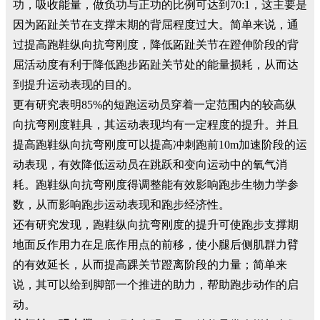
功，吸收能量，做负功与正功的比例可达到70:1，这主要是
因为跖趾关节在支撑末期的背屈程度过大。简单来说，通
过提高跑鞋纵向抗弯刚度，降低跖趾关节在蹬伸阶段的背
屈活动度有利于降低跑步跖趾关节处的能量损耗，从而达
到提升运动表现的目的。
更有研究表明85%的短跑运动员穿着一定范围内的较高纵
向抗弯刚度鞋具，其运动表现均有一定程度的提升。并且
提高跑鞋纵向抗弯刚度可以提高冲刺跑前10m加速阶段的运
动表现，有效降低运动员在跳跃和变向运动中的氧气消
耗。跑鞋纵向抗弯刚度得调整能有效影响跑步生物力学参
数，从而影响跑步运动表现和跑步经济性。
还有研究发现，跑鞋纵向抗弯刚度的提升可使跑步支撑期
地面反作用力在足底作用点的前移，使小腿后侧肌群力臂
的有效延长，从而提高踝关节蹬离阶段的力量；简单来
说，其可以给到脚部一个推进的助力，帮助跑步动作的启
动。