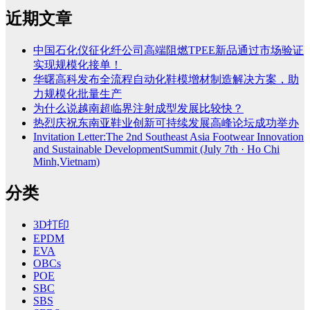
近期文章
中国石化仪征化纤公司高端阻燃TPEE新品通过市场验证
实现规模化接单！
华曙高科发布全流程自动化鞋模增材制造解决方案，助
力规模化批量生产
为什么说越南超临界注射成型发展比较快？
热烈庆祝东南亚鞋业创新可持续发展高峰论坛成功举办
Invitation Letter:The 2nd Southeast Asia Footwear Innovation
and Sustainable DevelopmentSummit (July 7th · Ho Chi
Minh,Vietnam)
分类
3D打印
EPDM
EVA
OBCs
POE
SBC
SBS