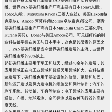
目前世界各国发展的主要是PAN基碳纤维和沥青基碳纤
维。世界PAN基碳纤维生产厂商主要有日本Toray(东丽)、
Toho(东邦)、Mitsubishi Rayon (三菱人造丝)、美国Hexcel(赫
克塞尔)、Amoco(阿莫科)和Zoltek(卓尔泰克)等公司。沥青
基碳纤维主要生产厂商有日本Mitsubishi Chem(三菱化学)、
Kureha(吴羽)、Donac与美国Amoco公司。可见碳纤维的制
造科技都掌握在美国与日本手中，这也是其昂贵的原因之
一。PAN基碳纤维是当今世界碳纤维发展的主流，占世界
碳纤维市场的90%以上。
起初碳纤维主要用于军工和航天，经过40余年的发展，其
应用领域正在向工业领域和普通民用领域扩大。在科技迅
速发展下，碳纤维也用于基础设施的修复、更新和加固，
新能源开发以及风力发电机的螺旋桨和风叶制作；汽车的
刹车系统、转动轴、车身等制造；电子领域的应用主要有
通信、广播、地球观测、空间探测以及各种飞行器的高精
度天线。