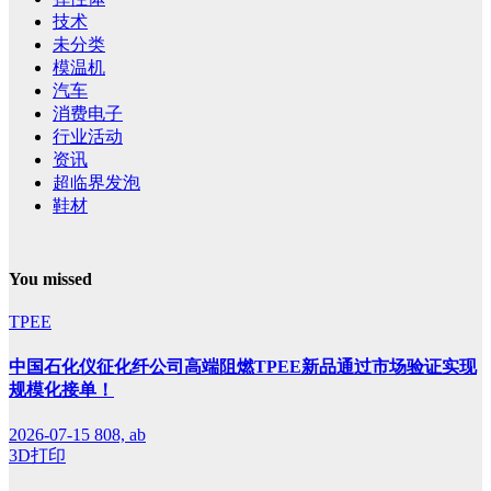
技术
未分类
模温机
汽车
消费电子
行业活动
资讯
超临界发泡
鞋材
You missed
TPEE
中国石化仪征化纤公司高端阻燃TPEE新品通过市场验证实现
规模化接单！
2026-07-15
808, ab
3D打印