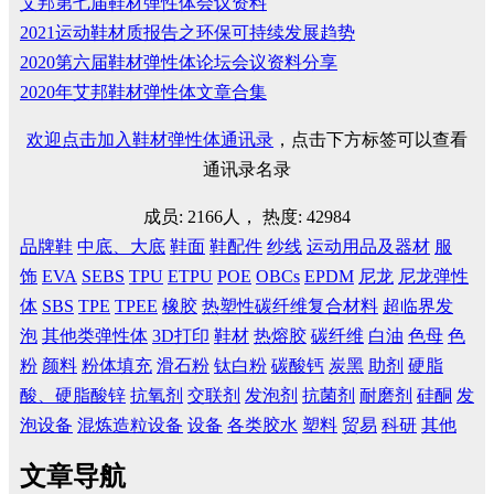
艾邦第七届鞋材弹性体会议资料
2021运动鞋材质报告之环保可持续发展趋势
2020第六届鞋材弹性体论坛会议资料分享
2020年艾邦鞋材弹性体文章合集
欢迎点击加入鞋材弹性体通讯录
，点击下方标签可以查看
通讯录名录
成员: 2166人， 热度: 42984
品牌鞋
中底、大底
鞋面
鞋配件
纱线
运动用品及器材
服
饰
EVA
SEBS
TPU
ETPU
POE
OBCs
EPDM
尼龙
尼龙弹性
体
SBS
TPE
TPEE
橡胶
热塑性碳纤维复合材料
超临界发
泡
其他类弹性体
3D打印
鞋材
热熔胶
碳纤维
白油
色母
色
粉
颜料
粉体填充
滑石粉
钛白粉
碳酸钙
炭黑
助剂
硬脂
酸、硬脂酸锌
抗氧剂
交联剂
发泡剂
抗菌剂
耐磨剂
硅酮
发
泡设备
混炼造粒设备
设备
各类胶水
塑料
贸易
科研
其他
文章导航