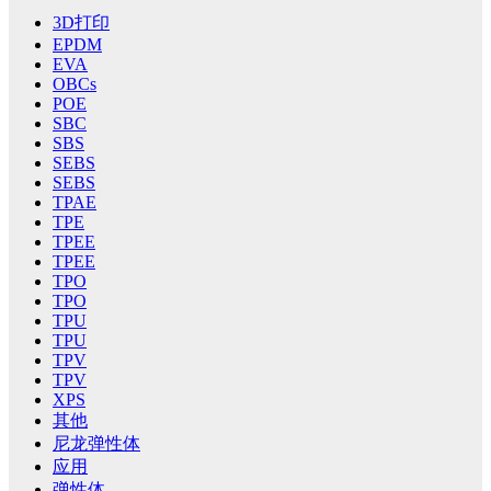
3D打印
EPDM
EVA
OBCs
POE
SBC
SBS
SEBS
SEBS
TPAE
TPE
TPEE
TPEE
TPO
TPO
TPU
TPU
TPV
TPV
XPS
其他
尼龙弹性体
应用
弹性体