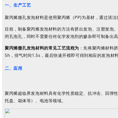
一
、
生产工艺
聚丙烯微孔发泡材料是使用聚丙烯（PP)为基材，通过清
目前，制备聚丙烯发泡材料的方法有挤出发泡、注塑发泡
闭孔泡孔，同时不需要任何化学发泡剂的掺杂即可制备出
聚丙烯微孔发泡材料的常见工艺流程为
：先将聚丙烯材料
5h
，排气时间1.5s
，
最后
快速
开模
即可
得到
相应
的
发泡
材
二
、
应用
聚丙烯
超临界
发泡
材料
具有化学性质稳定、抗冲击、回弹性
托盘、箱体等）、
电池
等领域。