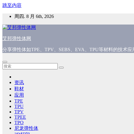
跳至内容
周四. 8 月 6th, 2026
艾邦弹性体网
分享弹性体如TPE、TPV、SEBS、EVA、TPU等材料的技
资讯
鞋材
应用
TPE
TPU
TPV
TPEE
TPO
尼龙弹性体