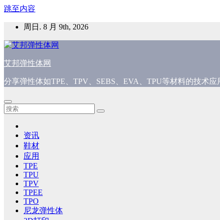
跳至内容
周日. 8 月 9th, 2026
艾邦弹性体网
分享弹性体如TPE、TPV、SEBS、EVA、TPU等材料的技
资讯
鞋材
应用
TPE
TPU
TPV
TPEE
TPO
尼龙弹性体