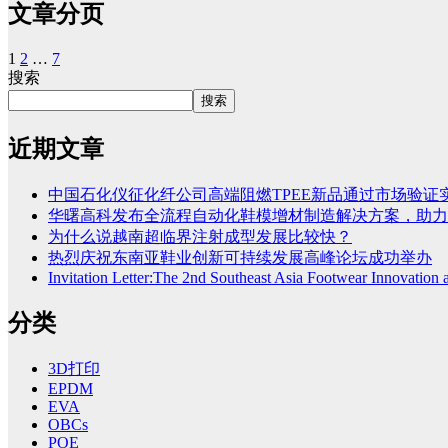
文章分页
1
2
…
7
搜索
搜索
近期文章
中国石化仪征化纤公司高端阻燃TPEE新品通过市场验证
华曙高科发布全流程自动化鞋模增材制造解决方案，助力
为什么说越南超临界注射成型发展比较快？
热烈庆祝东南亚鞋业创新可持续发展高峰论坛成功举办
Invitation Letter:The 2nd Southeast Asia Footwear Innovatio
分类
3D打印
EPDM
EVA
OBCs
POE