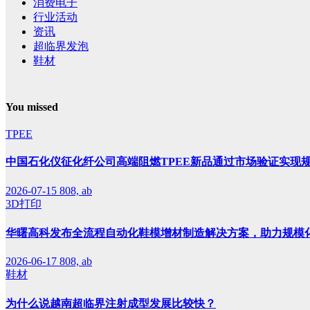
消费电子
行业活动
资讯
超临界发泡
鞋材
You missed
TPEE
中国石化仪征化纤公司高端阻燃TPEE新品通过市场验证实现
2026-07-15
808, ab
3D打印
华曙高科发布全流程自动化鞋模增材制造解决方案，助力规模
2026-06-17
808, ab
鞋材
为什么说越南超临界注射成型发展比较快？