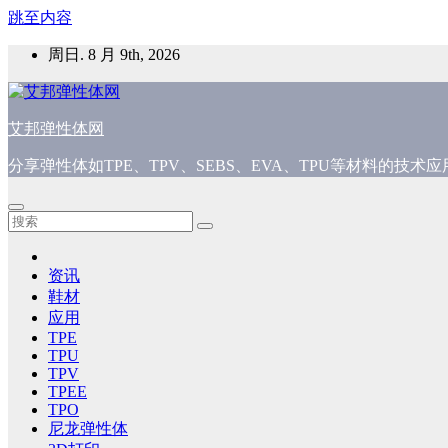
跳至内容
周日. 8 月 9th, 2026
艾邦弹性体网
分享弹性体如TPE、TPV、SEBS、EVA、TPU等材料的技
资讯
鞋材
应用
TPE
TPU
TPV
TPEE
TPO
尼龙弹性体