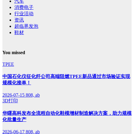
汽车
消费电子
行业活动
资讯
超临界发泡
鞋材
You missed
TPEE
中国石化仪征化纤公司高端阻燃TPEE新品通过市场验证实现
规模化接单！
2026-07-15
808, ab
3D打印
华曙高科发布全流程自动化鞋模增材制造解决方案，助力规模
化批量生产
2026-06-17
808, ab