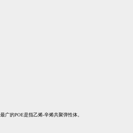
市面上流传最广的POE是指乙烯-辛烯共聚弹性体。