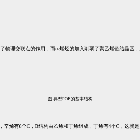
到了物理交联点的作用，而α-烯烃的加入削弱了聚乙烯链结晶区，
图 典型POE的基本结构
，辛烯有8个C，B结构由乙烯和丁烯组成，丁烯有4个C，这就是所