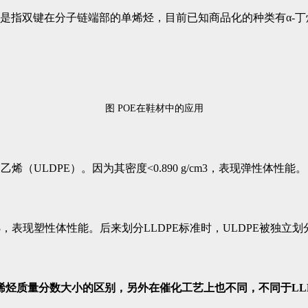
烃是指双键在分子链端部的单烯烃，目前已知商品化的种类有α-丁烯（
图 POE在鞋材中的应用
ULDPE）。因为其密度<0.890 g/cm3，表现弹性体性能。
 g/cm3，表现塑性体性能。后来划分LLDPE标准时，ULDPE被
α-烯烃质量分数大小的区别，另外在催化工艺上也不同，不同于LL