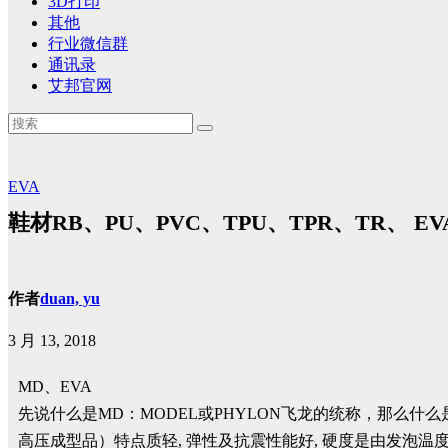
3D打印
其他
行业微信群
通讯录
艾邦官网
EVA
鞋材RB、PU、PVC、TPU、TPR、TR、 E
作者
duan, yu
3 月 13, 2018
MD、EVA
先说什么是MD：MODEL或PHYLON飞龙的统称，那么什么
高压成型品）特点质轻, 弹性及抗震性能好, 硬度是由发泡温