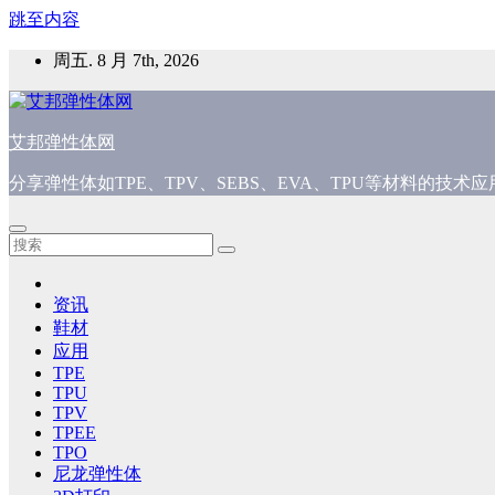
跳至内容
周五. 8 月 7th, 2026
艾邦弹性体网
分享弹性体如TPE、TPV、SEBS、EVA、TPU等材料的技
资讯
鞋材
应用
TPE
TPU
TPV
TPEE
TPO
尼龙弹性体