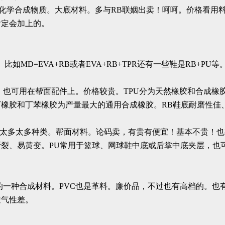
酸纤维.轻质有弹性的化学合成物质。大底材料。多与RB联姻出卖！呵呵。
肯定会加上的。
如MD=EVA+RB或者EVA+RB+TPR还有一些鞋是RB+PU等
跑鞋上。也可用在帮面配件上。价格较贵。TPU分为天然橡胶和合
橡胶和丁苯橡胶为产量最大的通用合成橡胶。RB鞋底耐磨性佳
就是革料。太多太多种类。帮面材料。论码卖，有贵有便宜！基本不贵
裂、易黄变。PU常用于篮球、网球鞋中底或后掌中底夹层，也
界上广泛应用的一种合成材料。PVC也是革料。廉价品，不过也有高档的。
透气性差。