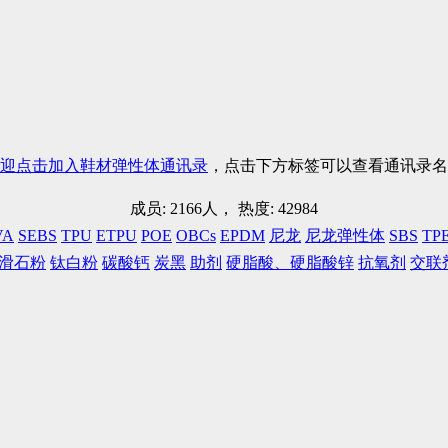
迎点击加入鞋材弹性体通讯录
，点击下方标签可以查看通讯录名
成员: 2166人， 热度: 42984
VA
SEBS
TPU
ETPU
POE
OBCs
EPDM
尼龙
尼龙弹性体
SBS
TP
滑石粉
钛白粉
碳酸钙
炭黑
助剂
硬脂酸、硬脂酸锌
抗氧剂
交联