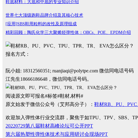
鞋底材料：大底和中底的专业知识介绍
世界七大顶级跑鞋品牌介绍及其核心技术
[应用]SBS鞋用粒料的改性及原理组成
精彩回顾：陶氏化学三大聚烯烃弹性体：OBCs、POE、EPDM介绍
报名方式：
阮小姐: 18312560351; ruanjiaqi@polytpe.com 微信同电话号码
江先生18666186648，微信同电话号码。
阅读原文即可报名#标签#鞋材,材料#
原文始发于微信公众号（艾邦高分子）：
鞋材RB、PU、PVC
欢迎加入弹性体行业交流群，聚焦于如TPU、TPV、SBS、
20220729第八届鞋材高峰论坛可公开PPT
第六届热塑性弹性体技术与应用研讨会现场PPT