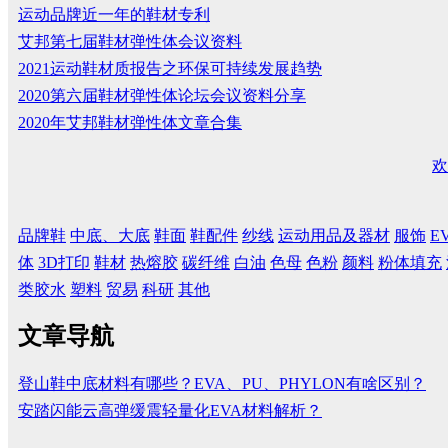
运动品牌近一年的鞋材专利
艾邦第七届鞋材弹性体会议资料
2021运动鞋材质报告之环保可持续发展趋势
2020第六届鞋材弹性体论坛会议资料分享
2020年艾邦鞋材弹性体文章合集
欢
品牌鞋
中底、大底
鞋面
鞋配件
纱线
运动用品及器材
服饰
E
体
3D打印
鞋材
热熔胶
碳纤维
白油
色母
色粉
颜料
粉体填充
类胶水
塑料
贸易
科研
其他
文章导航
登山鞋中底材料有哪些？EVA、PU、PHYLON有啥区别？
安踏闪能云高弹缓震轻量化EVA材料解析？