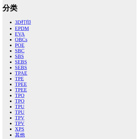
分类
3D打印
EPDM
EVA
OBCs
POE
SBC
SBS
SEBS
SEBS
TPAE
TPE
TPEE
TPEE
TPO
TPO
TPU
TPU
TPV
TPV
XPS
其他