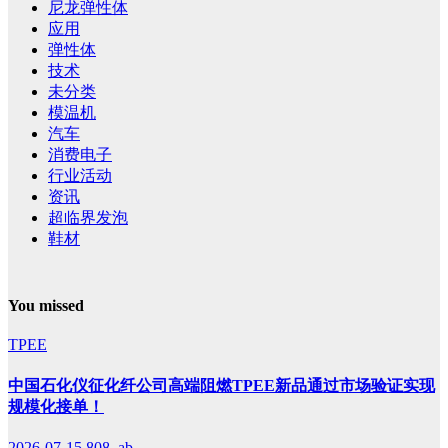
尼龙弹性体
应用
弹性体
技术
未分类
模温机
汽车
消费电子
行业活动
资讯
超临界发泡
鞋材
You missed
TPEE
中国石化仪征化纤公司高端阻燃TPEE新品通过市场验证实现
规模化接单！
2026-07-15
808, ab