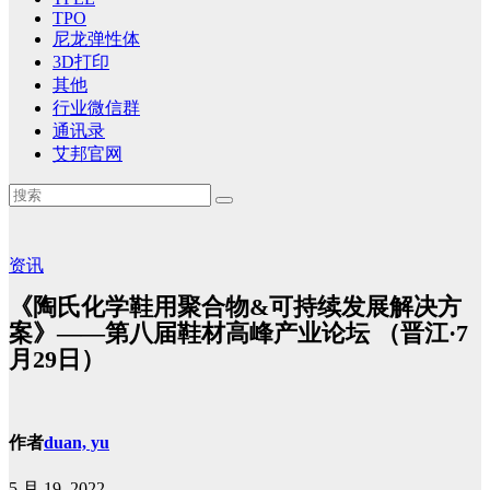
TPO
尼龙弹性体
3D打印
其他
行业微信群
通讯录
艾邦官网
资讯
《陶氏化学鞋用聚合物&可持续发展解决方
案》——第八届鞋材高峰产业论坛 （晋江·7
月29日）
作者
duan, yu
5 月 19, 2022