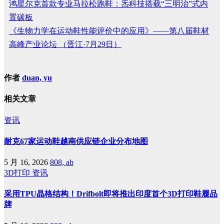
鸿星尔克首款专业马拉松跑鞋：炁科技搭载“三明治”式内
置碳板
《生物力学在运动鞋性能评价中的应用》——第八届鞋材
高峰产业论坛 （晋江·7月29日）
作者
duan, yu
相关文章
资讯
耐克67家运动鞋越南供应链企业分布地图
5 月 16, 2026
808, ab
3D打印
资讯
采用TPU晶格结构！Drifbolt即将推出印度首个3D打印鞋履品
牌