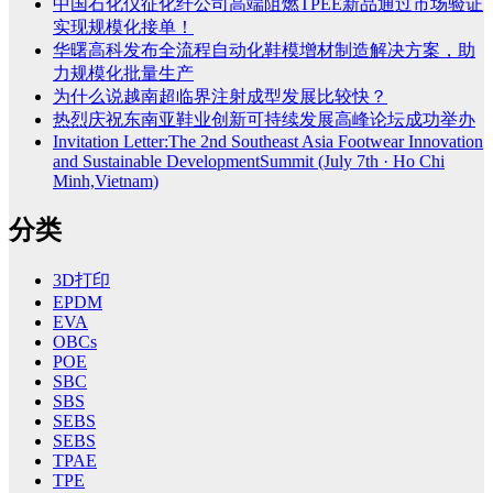
中国石化仪征化纤公司高端阻燃TPEE新品通过市场验证
实现规模化接单！
华曙高科发布全流程自动化鞋模增材制造解决方案，助
力规模化批量生产
为什么说越南超临界注射成型发展比较快？
热烈庆祝东南亚鞋业创新可持续发展高峰论坛成功举办
Invitation Letter:The 2nd Southeast Asia Footwear Innovation
and Sustainable DevelopmentSummit (July 7th · Ho Chi
Minh,Vietnam)
分类
3D打印
EPDM
EVA
OBCs
POE
SBC
SBS
SEBS
SEBS
TPAE
TPE