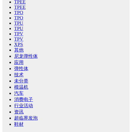
TPEE
TPEE
TPO
TPO
TPU
TPU
TPV
TPV
XPS
其他
尼龙弹性体
应用
弹性体
技术
未分类
模温机
汽车
消费电子
行业活动
资讯
超临界发泡
鞋材