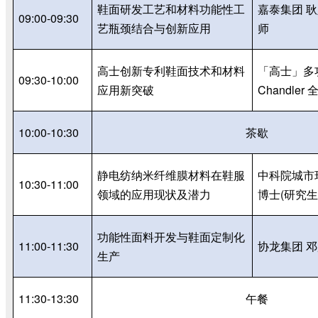
鞋面研发工艺和材料功能性工
嘉泰集团 
09:00-09:30
艺瓶颈结合与创新应用
师
高士创新专利鞋面技术和材料
「高士」多
09:30-10:00
应用新突破
Chandler
10:00-10:30
茶歇
静电纺纳米纤维膜材料在鞋服
中科院城市
10:30-11:00
领域的应用现状及潜力
博士
(
研究
功能性面料开发与鞋面定制化
11:00-11:30
协龙集团 
生产
11:30-13:30
午餐