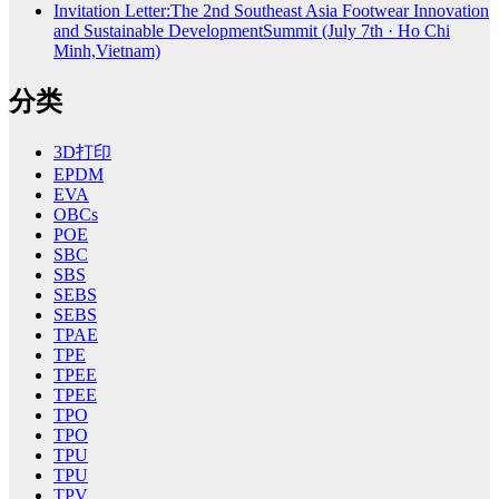
Invitation Letter:The 2nd Southeast Asia Footwear Innovation
and Sustainable DevelopmentSummit (July 7th · Ho Chi
Minh,Vietnam)
分类
3D打印
EPDM
EVA
OBCs
POE
SBC
SBS
SEBS
SEBS
TPAE
TPE
TPEE
TPEE
TPO
TPO
TPU
TPU
TPV