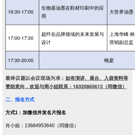
生物基油墨在鞋材印刷中的应
16:30-17:00
大世界油墨
用
超纤在品牌领域的未来发展与
上海华峰 
17:00-17:30
设计
营销副总监
17:30-20:00
晚宴
最终议题以会议现场为准；
如有演讲、展台、入袋资料等
赞助意向，欢迎与周小姐联系：18320865613（同微信）
二、报名方式
方式1：加微信并发名片报名
肖小姐：13684953640（同微信）