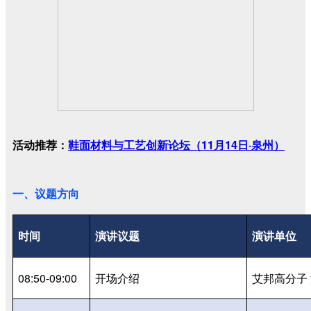
鞋面材料与工艺创新论坛（11月14日·泉州）
活动推荐：
一、议题方向
时间
演讲议题
演讲单位
08:50-09:00
开场介绍
艾邦高分子