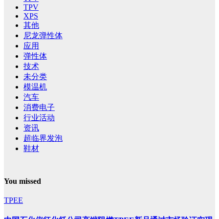
TPV
XPS
其他
尼龙弹性体
应用
弹性体
技术
未分类
模温机
汽车
消费电子
行业活动
资讯
超临界发泡
鞋材
You missed
TPEE