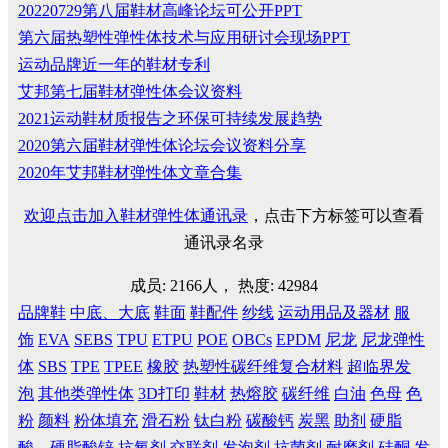
20220729第八届鞋材高峰论坛可公开PPT
第六届热塑性弹性体技术与应用研讨会现场PPT
运动品牌近一年的鞋材专利
艾邦第七届鞋材弹性体会议资料
2021运动鞋材质报告之环保可持续发展趋势
2020第六届鞋材弹性体论坛会议资料分享
2020年艾邦鞋材弹性体文章合集
欢迎点击加入鞋材弹性体通讯录
，点击下方标签可以查看
通讯录名录
成员: 2166人， 热度: 42984
品牌鞋
中底、大底
鞋面
鞋配件
纱线
运动用品及器材
服
饰
EVA
SEBS
TPU
ETPU
POE
OBCs
EPDM
尼龙
尼龙弹性
体
SBS
TPE
TPEE
橡胶
热塑性碳纤维复合材料
超临界发
泡
其他类弹性体
3D打印
鞋材
热熔胶
碳纤维
白油
色母
色
粉
颜料
粉体填充
滑石粉
钛白粉
碳酸钙
炭黑
助剂
硬脂
酸、硬脂酸锌
抗氧剂
交联剂
发泡剂
抗菌剂
耐磨剂
硅酮
发