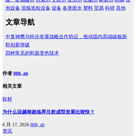
泡设备
混炼造粒设备
设备
各类胶水
塑料
贸易
科研
其他
文章导航
中复神鹰与特步签署战略合作协议，推动国内高端碳板跑
鞋创新突破
四种常见的鞋面变色技术
作者
808, ab
相关文章
鞋材
为什么说越南超临界注射成型发展比较快？
6 月 17, 2026
808, ab
资讯