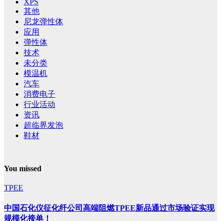
XPS
其他
尼龙弹性体
应用
弹性体
技术
未分类
模温机
汽车
消费电子
行业活动
资讯
超临界发泡
鞋材
You missed
TPEE
中国石化仪征化纤公司高端阻燃TPEE新品通过市场验证实现
规模化接单！