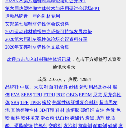
20220729第八届鞋材高峰论坛可公开PPT
第六届热塑性弹性体技术与应用研讨会现场PPT
运动品牌近一年的鞋材专利
艾邦第七届鞋材弹性体会议资料
2021运动鞋材质报告之环保可持续发展趋势
2020第六届鞋材弹性体论坛会议资料分享
2020年艾邦鞋材弹性体文章合集
欢迎点击加入鞋材弹性体通讯录
，点击下方标签可以查看
通讯录名录
成员: 2166人， 热度: 42984
品牌鞋
中底、大底
鞋面
鞋配件
纱线
运动用品及器材
服
饰
EVA
SEBS
TPU
ETPU
POE
OBCs
EPDM
尼龙
尼龙弹性
体
SBS
TPE
TPEE
橡胶
热塑性碳纤维复合材料
超临界发
泡
其他类弹性体
3D打印
鞋材
热熔胶
碳纤维
白油
色母
色
粉
颜料
粉体填充
滑石粉
钛白粉
碳酸钙
炭黑
助剂
硬脂
酸、硬脂酸锌
抗氧剂
交联剂
发泡剂
抗菌剂
耐磨剂
硅酮
发