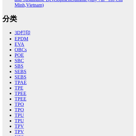
Minh,Vietnam)
分类
3D打印
EPDM
EVA
OBCs
POE
SBC
SBS
SEBS
SEBS
TPAE
TPE
TPEE
TPEE
TPO
TPO
TPU
TPU
TPV
TPV