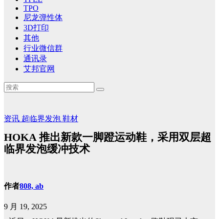
TPO
尼龙弹性体
3D打印
其他
行业微信群
通讯录
艾邦官网
资讯
超临界发泡
鞋材
HOKA 推出新款一脚蹬运动鞋，采用双层超
临界发泡缓冲技术
作者
808, ab
9 月 19, 2025