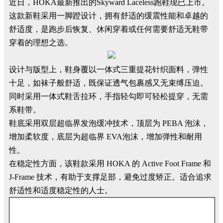
近日，HOKA最新推出的Skyward Laceless跑鞋现已上市。
这款新鞋采用一脚蹬设计，拥有舒适的缓震性能和卓越的
舒适度，是跑步后恢复、休闲穿着或任何需要舒适无鞋带
穿着的理想之选。
设计与版型上，鞋身覆以一体式三重提花针织面料
，弹性
十足，如袜子般舒适
，既保证透气包裹感又无束缚压迫。
同时采用一体式鞋舌拉环，手指轻勾即可轻松提穿，无需
系鞋带。
鞋底采用双层超临界发泡缓冲技术，顶层为 PEBA 泡沫，
增加柔软度，底层为超临界 EVA泡沫，增加弹性和耐用
性。
在稳定性方面，该鞋款采用 HOKA 的 Active Foot Frame 和
J-Frame 技术，有助于支撑足部，避免过度矫正。适合追求
舒适性和适度稳定性的人士。