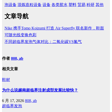
泡设备
混炼造粒设备
设备
各类胶水
塑料
贸易
科研
其他
文章导航
Nike 携手Tomo Koizumi 打造 Air Superfly 联名新作，鞋面
可随光线变换色彩
不同超临界发泡气体对比：二氧化碳VS氮气
作者
808, ab
相关文章
鞋材
为什么说越南超临界注射成型发展比较快？
6 月 17, 2026
808, ab
超临界发泡