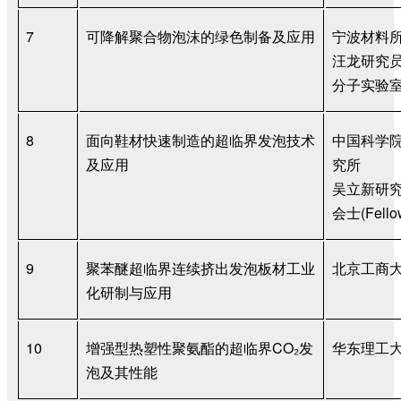
7
可降解聚合物泡沫的绿色制备及应用
宁波材料
汪龙
研究
分子实验
8
面向鞋材快速制造的超临界发泡技术
中国科学
及应用
究所
吴立新
研
会士
(Fello
9
聚苯醚超临界连续挤出发泡板材工业
北京工商
化研制与应用
10
增强型热塑性聚氨酯的超临界
CO
₂
发
华东理工
泡及其性能