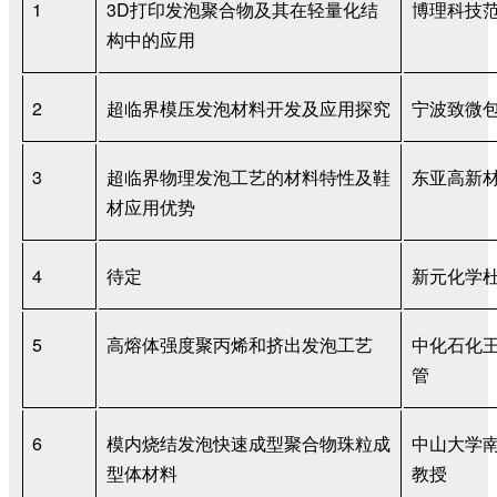
1
3D
打印发泡聚合物及其在轻量化结
博理科技
构中的应用
2
超临界模压发泡材料开发及应用探究
宁波致微
3
超临界物理发泡工艺的材料特性及鞋
东亚高新
材应用优势
4
待定
新元化学
5
高熔体强度聚丙烯和挤出发泡工艺
中化石化
管
6
模内烧结发泡快速成型聚合物珠粒成
中山大学
型体材料
教授