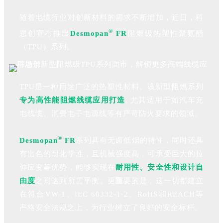
随着电缆行业对创新材料的需求不断增加，近日，科
®
思创宣布推出
Desmopan
FR
阻燃级热塑性聚氨酯
（TPU）系列。
TPU是一种用途广泛的热塑性材料。该新型阻燃系列
专
为高性能阻燃线缆应用打造
, 尤其适用于如汽车充
电线缆、消费电子电源线等有严苛防火要求的领域。
®
Desmopan
FR
系列具有无卤低烟的特性，同时还具
有出色的耐化学性，且机械强度高，可承受巨大的拉
伸应变等优势，能够实现在
耐用性、安全性和设计自
由度
之间达到所需平衡。
更重要的是，这一切都建立
在符合
VW-1、IEC 60332-1-2、RoHS和REACH等
严格安全法规之上，为行业树立了良好的安全标杆。