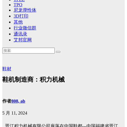
TPO
尼龙弹性体
3D打印
其他
行业微信群
通讯录
艾邦官网
鞋材
鞋机制造商：积力机械
作者
808, ab
5 月 11, 2024
晋江积力机械有限公司座落在中国鞋都---中国福建省晋江