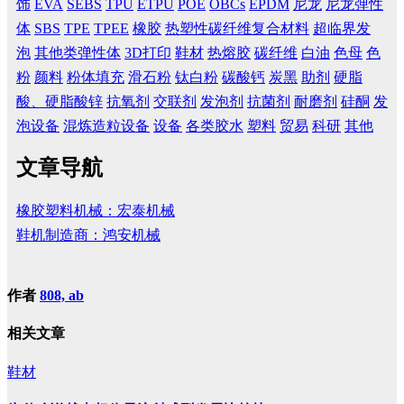
饰
EVA
SEBS
TPU
ETPU
POE
OBCs
EPDM
尼龙
尼龙弹性
体
SBS
TPE
TPEE
橡胶
热塑性碳纤维复合材料
超临界发
泡
其他类弹性体
3D打印
鞋材
热熔胶
碳纤维
白油
色母
色
粉
颜料
粉体填充
滑石粉
钛白粉
碳酸钙
炭黑
助剂
硬脂
酸、硬脂酸锌
抗氧剂
交联剂
发泡剂
抗菌剂
耐磨剂
硅酮
发
泡设备
混炼造粒设备
设备
各类胶水
塑料
贸易
科研
其他
文章导航
橡胶塑料机械：宏泰机械
鞋机制造商：鸿安机械
作者
808, ab
相关文章
鞋材