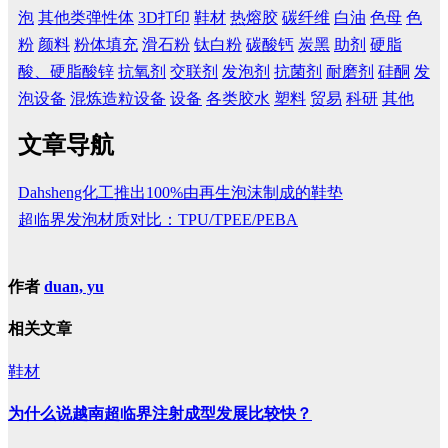
泡
其他类弹性体
3D打印
鞋材
热熔胶
碳纤维
白油
色母
色
粉
颜料
粉体填充
滑石粉
钛白粉
碳酸钙
炭黑
助剂
硬脂
酸、硬脂酸锌
抗氧剂
交联剂
发泡剂
抗菌剂
耐磨剂
硅酮
发
泡设备
混炼造粒设备
设备
各类胶水
塑料
贸易
科研
其他
文章导航
Dahsheng化工推出100%由再生泡沫制成的鞋垫
超临界发泡材质对比：TPU/TPEE/PEBA
作者
duan, yu
相关文章
鞋材
为什么说越南超临界注射成型发展比较快？