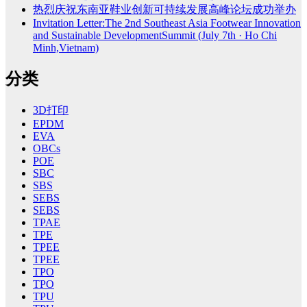
热烈庆祝东南亚鞋业创新可持续发展高峰论坛成功举办
Invitation Letter:The 2nd Southeast Asia Footwear Innovation
and Sustainable DevelopmentSummit (July 7th · Ho Chi
Minh,Vietnam)
分类
3D打印
EPDM
EVA
OBCs
POE
SBC
SBS
SEBS
SEBS
TPAE
TPE
TPEE
TPEE
TPO
TPO
TPU