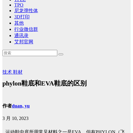
TPO
尼龙弹性体
3D打印
其他
行业微信群
通讯录
艾邦官网
技术
鞋材
phylon鞋底和EVA鞋底的区别
作者
duan, yu
3 月 10, 2023
运动鞋中底所用常见材料之一是EVA，但有PHYLON（飞