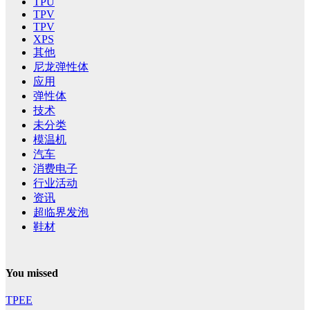
TPU
TPV
TPV
XPS
其他
尼龙弹性体
应用
弹性体
技术
未分类
模温机
汽车
消费电子
行业活动
资讯
超临界发泡
鞋材
You missed
TPEE