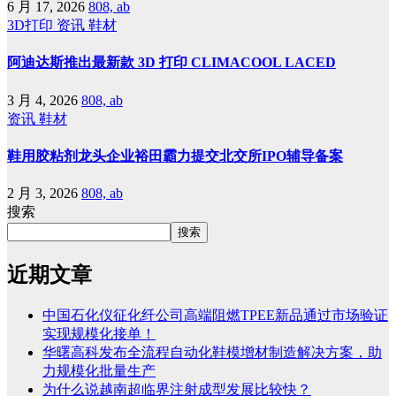
6 月 17, 2026
808, ab
3D打印
资讯
鞋材
阿迪达斯推出最新款 3D 打印 CLIMACOOL LACED
3 月 4, 2026
808, ab
资讯
鞋材
鞋用胶粘剂龙头企业裕田霸力提交北交所IPO辅导备案
2 月 3, 2026
808, ab
搜索
搜索
近期文章
中国石化仪征化纤公司高端阻燃TPEE新品通过市场验证
实现规模化接单！
华曙高科发布全流程自动化鞋模增材制造解决方案，助
力规模化批量生产
为什么说越南超临界注射成型发展比较快？