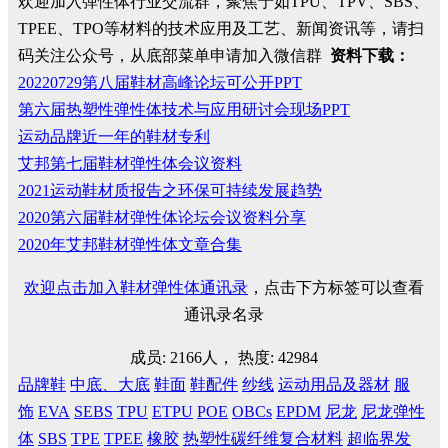
欢迎加入弹性体行业交流群，聚焦于如TPU、TPV、SBS、
TPEE、TPO等材料的技术应用及工艺、新闻资讯等，请扫
码关注公众号，从底部菜单申请加入微信群
资料下载：
20220729第八届鞋材高峰论坛可公开PPT
第六届热塑性弹性体技术与应用研讨会现场PPT
运动品牌近一年的鞋材专利
艾邦第七届鞋材弹性体会议资料
2021运动鞋材质报告之环保可持续发展趋势
2020第六届鞋材弹性体论坛会议资料分享
2020年艾邦鞋材弹性体文章合集
欢迎点击加入鞋材弹性体通讯录
，点击下方标签可以查看
通讯录名录
成员: 2166人， 热度: 42984
品牌鞋
中底、大底
鞋面
鞋配件
纱线
运动用品及器材
服
饰
EVA
SEBS
TPU
ETPU
POE
OBCs
EPDM
尼龙
尼龙弹性
体
SBS
TPE
TPEE
橡胶
热塑性碳纤维复合材料
超临界发