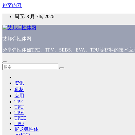
跳至内容
周五. 8 月 7th, 2026
艾邦弹性体网
分享弹性体如TPE、TPV、SEBS、EVA、TPU等材料的技
资讯
鞋材
应用
TPE
TPU
TPV
TPEE
TPO
尼龙弹性体