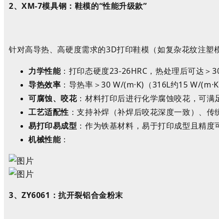
2、
XM
-7
模具钢：鞋模的
“
性能升级款
”
针对高导热、高硬度需求的
3D
打印
鞋模（如复杂花纹注塑
力学性能
：
打印
态硬度
23-26
HRC
，热处理后可达
＞
3
导热效率
：导热率
＞
30
W/(m
·
K)
（
316
L
约
15
W/(m
·
K
可腐蚀、咬花
：
材料打印后进行化学腐蚀咬花，
可满
工艺适配性
：支持补焊（补焊后咬花深度一致）、传
易打印易成型
：作为铁基材料，易于打印成型且精度
机械性能
：
3、
ZY6061
：抗开裂铝合金粉末