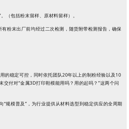
”。
（包括粉末留样、原材料留样）。
所有粉末出厂前均经过二次检测，随货附带检测报告，确保
应用的稳定可控，同时依托
团队
20
年以上的制粉经验以及
10
末交付
对
“金属
3D
打印鞋模能用吗？用的起吗？”这两个问
向
“
规模普及
”
，为行业提供从材料选型到稳定供应的全周期