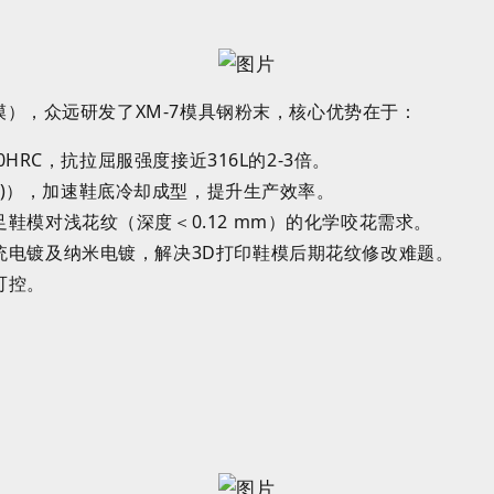
模），众远研发了
XM
-7
模具钢粉末，核心优势在于：
0
HRC
，抗拉屈服强度接近
316
L
的
2-3
倍
。
)
），加速鞋底冷却成型，提升生产效率。
足鞋模对浅花纹（深度＜
0.12
mm
）的化学咬花需求
。
统电镀及
纳米
电镀，解决
3D
打印鞋模后期花纹修改难题。
可控
。