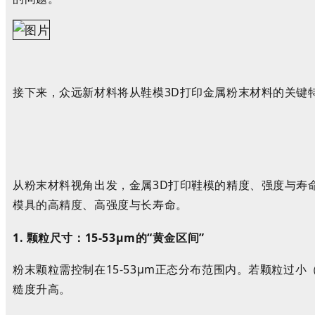
接下来，众远新材料将从鞋模
3D
打印金属
粉末材料的关键
从粉末材料视角出发，金属
3D
打印鞋模的精度、强度与寿
模具的高精度、高强度与长寿命。
1.
颗粒尺寸：
15-53
μ
m
的
“
黄金区间
”
粉末颗粒需控制在
15-53
μ
m
正态分布
范围内。若颗粒过小
糙度升高。