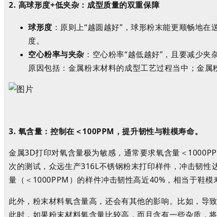
2.
高球形度
+
低夹杂：成型质量的双重保障
球形度
：原则上
“
越圆越好
”
，
球形粉末能更顺畅地在
度。
空心粉率
与夹杂
：
空心粉率
“
越低越好
”
，且要减少夹
原因包括：金属粉末材料的成型工艺过程当中；金属
3.
氧含量：
控制
在
＜
1
00PPM
，提升韧性与鞋模寿命。
金
属
3D
打印对氧含量极为敏感，通常要求氧含量＜
1000P
次的测试，众远生产
316L
不锈钢粉末打印样件，冲击韧性
量（＜
1000PPM
）的样件冲击韧性高近
40%
，相当于鞋模
此外，粉末材料氧含量高，还会有其他的影响。比如，导
此时，如果粉末材料氧含量比较高，而且含有一些杂质，