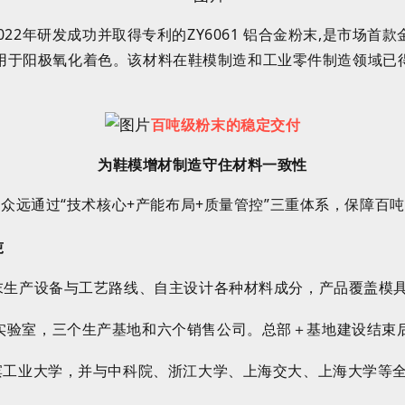
022
年
研发
成功并取得专利
的
ZY
6061
铝合金粉末
,
是
市场首
款
用于阳极氧化着色。该材料在鞋模制造和工业零件制造领域已
百吨级粉末的稳定交付
为鞋模增材制造守住材料一致性
。众远通过
“
技术核心
+
产能布局
+
质量管控
”
三重体系，保障百吨
吨
末生产设备与工艺路线
、自主设计各种材料成分，
产品覆盖模
实验室，三个生产基地和六个销售公司。总部＋基地建设结束
滨工业大学，
并
与中科院、浙江大学
、上海交大、上海大学
等