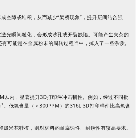
形成空隙或堆积，从而减少
“架桥现象”，
提升层间结合强
被激光瞬间融化，会形成沙孔或开裂缺陷。
可能产生夹杂的
还有可能是在金属粉末的周转过程当中，掉入了一些杂质。
PM
以内，显著提升
3D
打印件冲击韧性。例如，经过不同批
m²
。低氧含量（＜
300PPM
）的
316L 3D
打印样件比高氧含
印爆米花鞋模，则对材料的耐腐蚀性、耐锈性有较高要求。