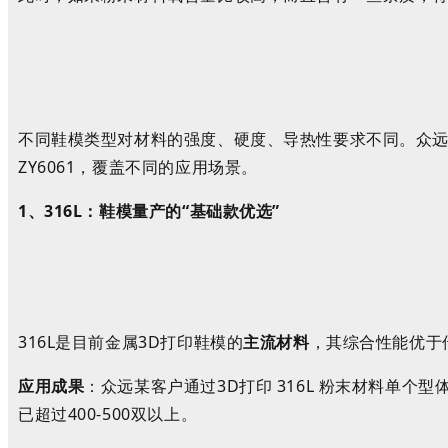
不同鞋模类型对材料的强度、硬度、导热性要求不同。众
ZY6061
，覆盖不同的应用场景。
1
、
316
L
：鞋模量产的
“
基础款优选
”
316
L
是目前金属
3D
打印鞋模的
主流材料
，其
综合
性能优于
应用成果
：
众远某客户通过
3D
打印
316L
粉末材料单个型
已超过
400-500
双以上。