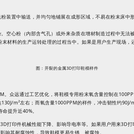
送粉装置中输送，并均匀地铺展在成形区域，不易在粉末床中
杂。空心粉（内部含气孔）或外来杂质在
增材制造过程中
无法
粉末材料的生产运转处理的过程当中。如果是用户生产现场，
图：开裂的金属
3D打印鞋模样件
PM
。众远通过工艺优化，将鞋模专用粉末氧含量控制在
1
00P
达
130
J/m²
左右；而氧含量
1000PPM
的样件，冲击韧性约
90
J/
寿命提升近
40%
。
致
3D
打印件机械性能下降、影响导电率等。如果用户用来
3D
打
将影响其耐腐蚀性，导致鞋模更易生锈、被腐蚀。