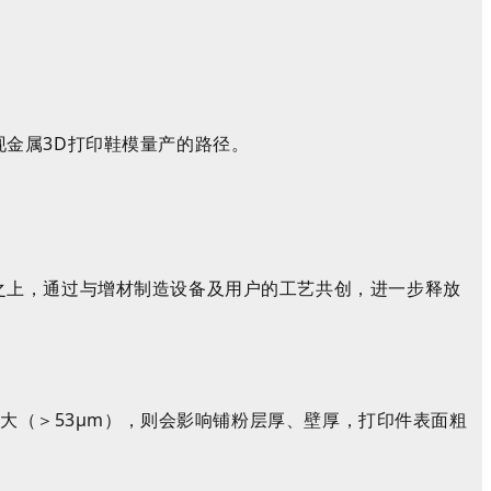
现金属
3D
打印鞋模量产的路径。
之上，通过与增材制造设备及用户的工艺共创，进一步释放
大（＞
53
μ
m
），则会
影响
铺粉层厚
、壁厚，
打印件表面粗