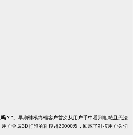
起吗？
”
。
早期鞋模终端客户首次从用户手中看到粗糙且无法
，
用户
金属
3D
打印
的
鞋模超
2
0000
双，回应了
鞋模用户
关切