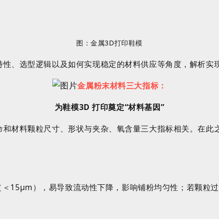
图：金属
3D打印鞋模
特性
、选型逻辑以及如何实现稳定的材料供应等角度，解析实
金属
粉末
材料三大
指标：
为鞋模
3D
打印奠定“材料基因”
命和
材料
颗粒尺寸、形状与夹杂、氧含量三大指标相关。在此
（＜
15
μ
m
），易导致流动性下降，影响铺粉均匀性；若颗粒过