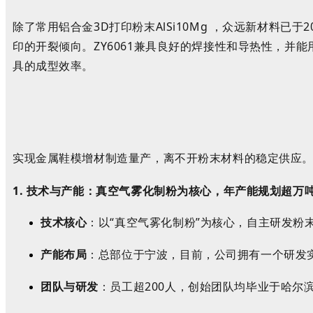
除了
常用铝合金
3D
打印
粉末
AlSi10Mg
，
众远新材料
已于
2
印的开裂倾向。
ZY6061
兼具良好的焊接性和导热性，并能
具的成型效率。
实现金属
鞋模
增材制造
量产，离不开粉末材料的稳定供应
1.
技术与产能：真空
气雾化
制粉为核心，年产能规划超万
技术核心
：以
“
真空
气雾化
制粉
”
为核心，自主研发粉
产能布局
：总部位于宁波，
目前，公司拥有一个研发
团队与研发
：员工
超
200
人，创始团队
均
毕业于哈尔