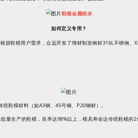
鞋模金属粉末
如何定义专用？
远根据鞋模用户需求，
众远开发了增材制造钢材
316
L
不锈钢
、
传统鞋模材料（如
A3
钢、
45
号钢、
P20
钢材
）
。
体批量生产的鞋模，良率达
98%
以上，模具寿命达传统鞋模的
2