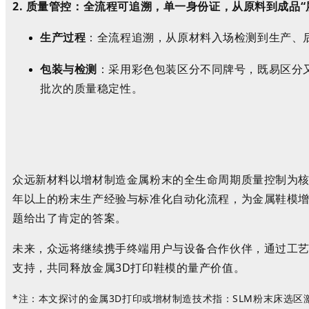
2.
质量管控：全流程可追溯，
单一身份证，
从原料到成品
“
生产过程
：全流程追溯
，从原材料入场检测到生产、
包装与检测
：采用彩色包装区分不同牌号，既易区分
批次的质量稳定性
。
众远新材料以
增材制造金属粉末的
全生命周期质量控制为
年以上的
粉末生产经验与标准化自动化流程，为
金属
鞋模
题给出了肯定的答案。
未来，众远将继续携手终端用户与设备合作伙伴，通过工
支持，共同释放金属
3D
打印鞋模的量产价值。
*
注：本文探讨的金属
3D
打印或增材制造技术指：
SLM
粉末床选区