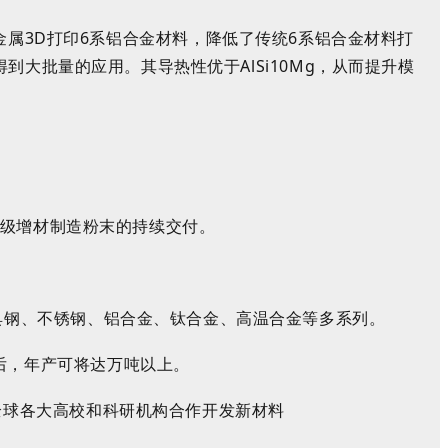
金属
3D
打印
6
系铝合金材料，
降低了传统
6
系
铝
合金
材料打
得到大批量的应用。其导热性优于
AlSi10Mg
，从而提升模
级增材制造粉末的持续交付。
具钢、不锈钢、铝合金
、钛合金、高温合金
等多系列。
后，年产可将达万吨以上。
全球各大高校和科研
机构合作开发新材料