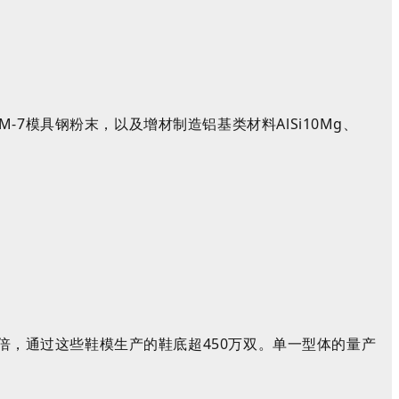
XM
-7
模具钢
粉末，以及增材制造铝基类材料
AlSi10Mg
、
倍，通过这些鞋模生产的鞋底超
450
万双。单一型体的量产