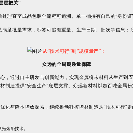
层层把关
”
后处理直至成品包装全流程可追溯。单一桶持有自己的
“身份证
又
满足批量需求，标签可追溯重量、生产日期、批次等信息；
从
“
技术可行
”
到
“
规模量产
”
：
众远
的
全周期
质量
保障
核心，通过自主研发与创新能力，实现金属粉末材料从生产到
增材制造提供
“
安全生产
”
底层支撑。
众远新材料
以超百吨
金属
粉
艺优化与降本增效探索，
继续
推动鞋模增材制造从
“
技术可行
”
走
激光熔融技术。