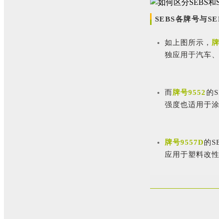
SEBS各牌号与SE
如上图所示，
牌
独应用于汽车
而
牌号9552
的
强度也适用于
牌号9557D
的
应用于塑料改