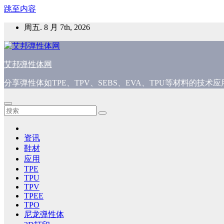
跳至内容
周五. 8 月 7th, 2026
艾邦弹性体网
分享弹性体如TPE、TPV、SEBS、EVA、TPU等材料的技
资讯
鞋材
应用
TPE
TPU
TPV
TPEE
TPO
尼龙弹性体