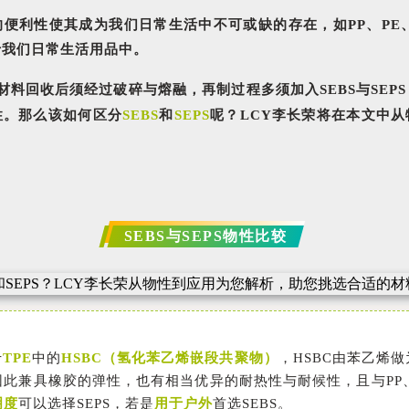
便利性使其成为我们日常生活中不可或缺的存在，如PP、PE、
于我们日常生活用品中。
胶材料回收后须经过破碎与熔融，再制过程多须加入SEBS与SEP
性。那么该如何区分
SEBS
和
SEPS
呢？LCY李长荣将在本文中
SEBS与SEPS物性比较
于
TPE
中的
HSBC（氢化苯乙烯嵌段共聚物）
，HSBC由苯乙烯
此兼具橡胶的弹性，也有相当优异的耐热性与耐候性，且与PP
明度
可以选择SEPS，若是
用于户外
首选SEBS。