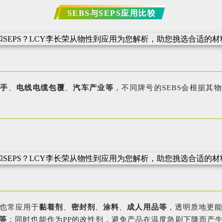
SEBS与SEPS应用比较
把手
、
电线电缆包覆
、
汽车产业等
，不同牌号的SEBS会根据其
也常应用于
黏着剂
、
密封剂
、
涂料
、
成人用品等
，透明质地更
等
；同时也能作为PP的改性剂，避免产品在温度急剧下降而产