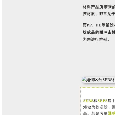
材料产品所带来的
胶材质，都常见
而PP、PE等塑
胶成品的耐冲击
为您进行辨别。
SEBS
和
SEPS
属
烯做为软嵌段，因
高。若是考量
透