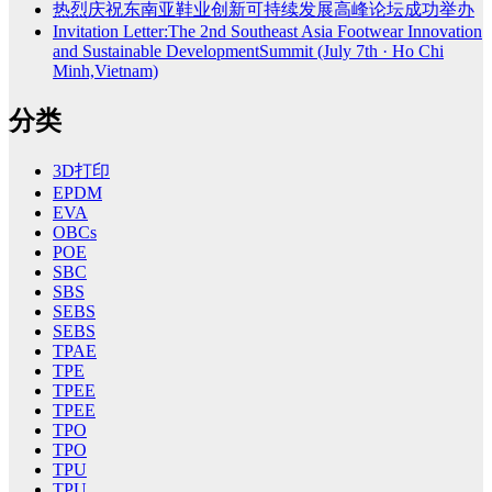
热烈庆祝东南亚鞋业创新可持续发展高峰论坛成功举办
Invitation Letter:The 2nd Southeast Asia Footwear Innovation
and Sustainable DevelopmentSummit (July 7th · Ho Chi
Minh,Vietnam)
分类
3D打印
EPDM
EVA
OBCs
POE
SBC
SBS
SEBS
SEBS
TPAE
TPE
TPEE
TPEE
TPO
TPO
TPU
TPU