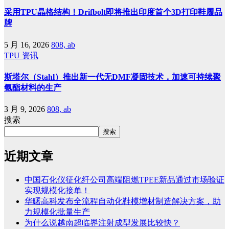
采用TPU晶格结构！Drifbolt即将推出印度首个3D打印鞋履品
牌
5 月 16, 2026
808, ab
TPU
资讯
斯塔尔（Stahl）推出新一代无DMF凝固技术，加速可持续聚
氨酯材料的生产
3 月 9, 2026
808, ab
搜索
搜索
近期文章
中国石化仪征化纤公司高端阻燃TPEE新品通过市场验证
实现规模化接单！
华曙高科发布全流程自动化鞋模增材制造解决方案，助
力规模化批量生产
为什么说越南超临界注射成型发展比较快？