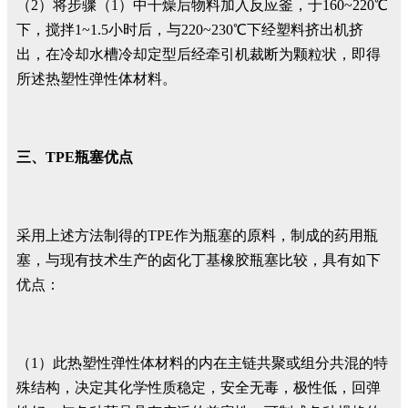
（2）将步骤（1）中干燥后物料加入反应釜，于160~220℃
下，搅拌1~1.5小时后，与220~230℃下经塑料挤出机挤
出，在冷却水槽冷却定型后经牵引机裁断为颗粒状，即得
所述热塑性弹性体材料。
三、TPE瓶塞优点
采用上述方法制得的TPE作为瓶塞的原料，制成的药用瓶
塞，与现有技术生产的卤化丁基橡胶瓶塞比较，具有如下
优点：
（1）此热塑性弹性体材料的内在主链共聚或组分共混的特
殊结构，决定其化学性质稳定，安全无毒，极性低，回弹