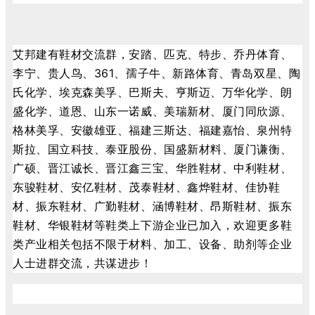
艾邦建有鞋材交流群，安踏、匹克、特步、乔丹体育、
李宁、贵人鸟、361、孺子牛、新路体育、青岛双星、陶
氏化学、埃克森美孚、巴斯夫、亨斯迈、万华化学、朗
盛化学、道恩、山东一诺威、美瑞新材、厦门同欣源、
格林美孚、安徽雄亚、福建三斯达、福建嘉怡、泉州特
斯拉、国立科技、泰亚股份、国盛新材料、厦门谦衡、
广硕、晋江诚长、晋江鑫三宝、华胜鞋材、中利鞋材、
东骏鞋材、安亿鞋材、茂泰鞋材、鑫烨鞋材、佳协鞋
材、振东鞋材、广勤鞋材、涵博鞋材、昂斯鞋材、振东
鞋材、华银鞋材等鞋类上下游企业已加入，欢迎更多鞋
类产业相关包括不限于材料、加工、设备、助剂等企业
人士进群交流，共谋进步！