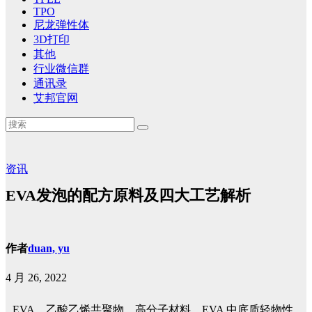
TPO
尼龙弹性体
3D打印
其他
行业微信群
通讯录
艾邦官网
资讯
EVA发泡的配方原料及四大工艺解析
作者
duan, yu
4 月 26, 2022
EVA，乙酸乙烯共聚物，高分子材料。EVA 中底质轻物性