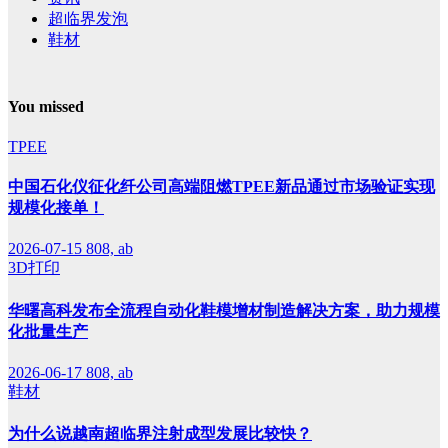
超临界发泡
鞋材
You missed
TPEE
中国石化仪征化纤公司高端阻燃TPEE新品通过市场验证实现
规模化接单！
2026-07-15
808, ab
3D打印
华曙高科发布全流程自动化鞋模增材制造解决方案，助力规模
化批量生产
2026-06-17
808, ab
鞋材
为什么说越南超临界注射成型发展比较快？