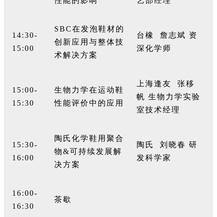
性能的影响
艺部经理
SBC
在发泡鞋材的
14:30-
台橡
詹志斌
资
创新应用与整体技
15:00
深化学师
术解决方案
上海逢友
张移
15:00-
生物力学在运动鞋
帆
生物力学实验
15:30
性能评价中的应用
室技术经理
陶氏化学鞋用聚合
15:30-
陶氏
刘晓春
研
物
&
可持续发展解
16:00
发科学家
决方案
16:00-
茶歇
16:30