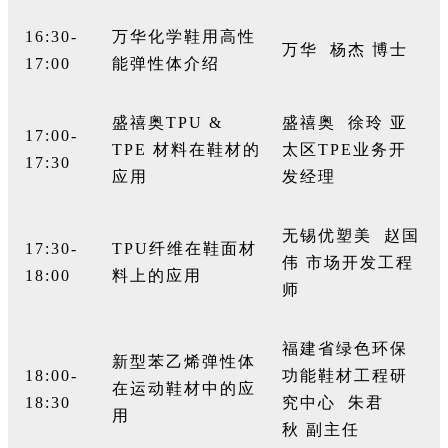
16:30-
万华化学鞋用高性
万华
杨杰
博士
17:00
能弹性体介绍
盛禧奥
TPU &
盛禧奥
徐玲
亚
17:00-
TPE
材料在鞋材的
太区
TPE
业务开
17:30
应用
发经理
无锡优塑美
赵国
17:30-
TPU
纤维在鞋面材
伟
市场开发工程
18:00
料上的应用
师
福建省绿色环保
新型苯乙烯弹性体
18:00-
功能鞋材工程研
在运动鞋材中的应
18:30
究中心
朱君
用
秋
副主任