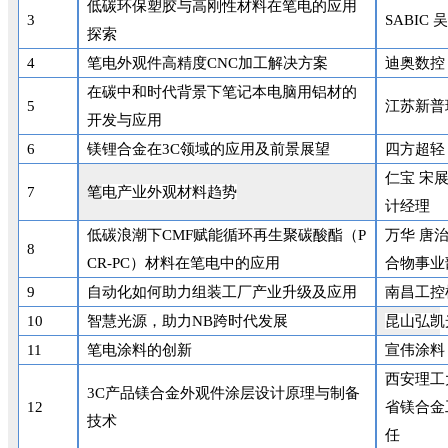
低碳环保塑胶与高刚性材料在笔电的应用
3
SABIC
探索
4
笔电外观件高精度CNC加工解决方案
迪奥数控
在碳中和时代背景下笔记本电脑用铝材的
5
江苏新普
开发与应用
6
镁锂合金在3C领域的应用及前景展望
四方超轻
仁宝 宋
7
笔
电产业外观材料趋势
计经理
低碳浪潮下CMF赋能循环再生聚碳酸酯（P
万华 唐
8
CR-PC）材料在笔电中的应用
合物事业
9
自动化如何助力组装工厂产业升级及应用
南昌工控
10
智慧光源，助力NB跨时代发展
昆山弘凯
11
笔电涂料的创新
宣伟涂料
西安理工
3C产品镁合金外观件涂层设计原理与制备
12
省镁合金
技术
任