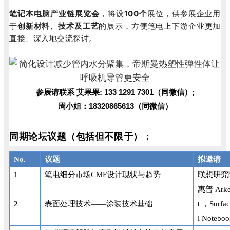
笔记本电脑产业链展览会
，将设
100个
展位，供参展企业用
于
创新材料、技术及工艺
的展示，方便笔电上下游企业更加
直接、深入地交流探讨。
参展请联系 艾果果: 133 1291 7301（同微信）;
周小姐：18320865613（同微信）
同期论坛议题（包括但不限于）：
No.
议题
拟邀请
1
笔电细分市场CMF设计现状与趋势
联想研究
惠普 Arkey
2
表面处理技术——涂装技术基础
t ，Surfa
l Notebo