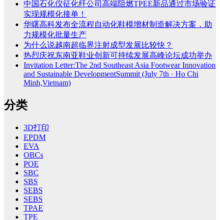
中国石化仪征化纤公司高端阻燃TPEE新品通过市场验证
实现规模化接单！
华曙高科发布全流程自动化鞋模增材制造解决方案，助
力规模化批量生产
为什么说越南超临界注射成型发展比较快？
热烈庆祝东南亚鞋业创新可持续发展高峰论坛成功举办
Invitation Letter:The 2nd Southeast Asia Footwear Innovation
and Sustainable DevelopmentSummit (July 7th · Ho Chi
Minh,Vietnam)
分类
3D打印
EPDM
EVA
OBCs
POE
SBC
SBS
SEBS
SEBS
TPAE
TPE